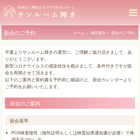
コ
サ
ン
テ
ン
ン
ル
ツ
面会のご予約
ホーム
施設案内
面会のご予約
ー
へ
ム
ス
キ
平素よりサンルーム輝きの運営に、ご理解ご協力頂きまして、あ
輝
ッ
りがとうございます。
き
プ
新型コロナウイルスの感染状況を鑑みまして、条件付きですが面
–
会を再開させて頂きます。
医
以下のご案内と誓約書を予約前に確認の上、面会カレンダーより
ご予約をお願いいたします。
療
法
面会のご案内
人
輝
面会基準
松
会
PCR検査陰性（陰性証明もしくは検査結果通知書が必要）で体
調不良でない方