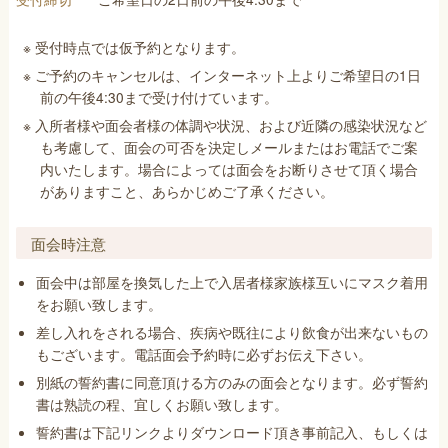
※ 受付時点では仮予約となります。
※ ご予約のキャンセルは、インターネット上よりご希望日の1日
前の午後4:30まで受け付けています。
※ 入所者様や面会者様の体調や状況、および近隣の感染状況など
も考慮して、面会の可否を決定しメールまたはお電話でご案
内いたします。場合によっては面会をお断りさせて頂く場合
がありますこと、あらかじめご了承ください。
面会時注意
面会中は部屋を換気した上で入居者様家族様互いにマスク着用
をお願い致します。
差し入れをされる場合、疾病や既往により飲食が出来ないもの
もございます。電話面会予約時に必ずお伝え下さい。
別紙の誓約書に同意頂ける方のみの面会となります。必ず誓約
書は熟読の程、宜しくお願い致します。
誓約書は下記リンクよりダウンロード頂き事前記入、もしくは