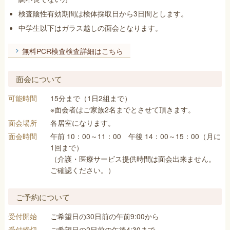
の
検査陰性有効期間は検体採取日から3日間とします。
介
中学生以下はガラス越しの面会となります。
護
付
無料PCR検査検査詳細はこちら
老
人
面会について
ホ
可能時間
15分まで（1日2組まで）
ー
※面会者はご家族2名までとさせて頂きます。
ム
面会場所
各居室になります。
–
面会時間
午前 10：00～11：00 午後 14：00～15：00（月に
福
1回まで）
岡
（介護・医療サービス提供時間は面会出来ません。
ご確認ください。）
市
西
ご予約について
区
受付開始
ご希望日の30日前の午前9:00から
受付締切
ご希望日の2日前の午後4:30まで